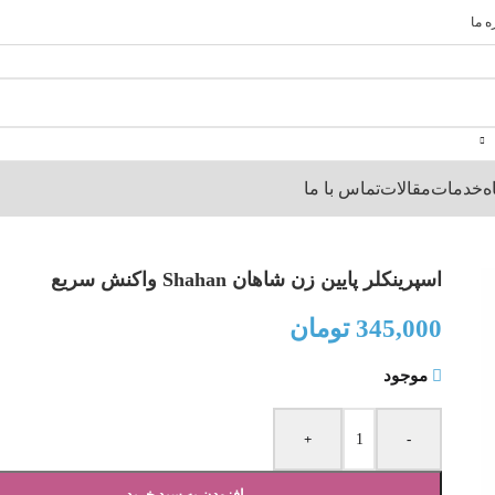
ه ما
ه
خدمات
مقالات
تماس با ما
اسپرینکلر پایین زن شاهان Shahan واکنش سریع
345,000
تومان
موجود
+
-
افزودن به سبد خرید