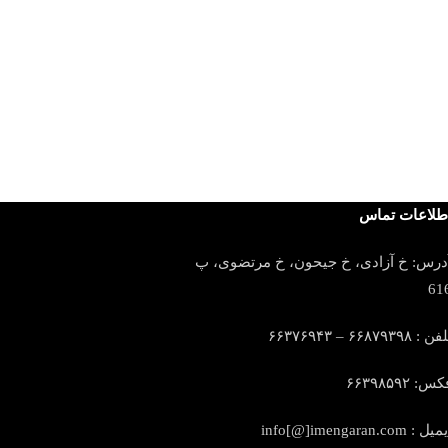
اسپرینکلر واکنش سریع کا
KALEN
356,000
تومان
طلاعات تماس
درس: خ آزادی، خ جیحون، خ مرتضوی، پ
61
ن : ۶۶۸۷۹۳۹۸ – ۶۶۳۷۶۹۴۳
س: ۶۶۳۹۸۵۹۲
یمیل :
info[@]imengaran.com