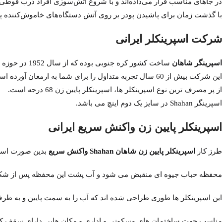
در جاهای مناسب قرار می‌داده‌اند و با شروع آتش‌سوزی افراد درب قوطی‌ها 
با گذشت زمان برای پاشیدن پودر بر روی آتش دستگاه‌های خاموش‌کننده 
شرکت اسپرینکلر ایرانی
اسپرینگر شاهان
ساخت کشور کره جنوبی بوده که از سال 1952 در حوزه حفاظت از آتش سوزی فعالیت دارد.
این شرکت بیش از 60 سال تجربه متداول را برای شما به ارمغان آورده است.
از پر مصرف ترین نوع
اسپرینکلر
ها، اسپرینکلر پایین زن 68 درجه است.
اسپرینگر Shahan در سایز یک دوم اینچ می باشد.
اسپرینکلر پایین زن واکنش سریع ایرانی
طرز کار
اسپرینکلر پایین زن شاهان Shahan واکنش سریع
بدین صورت است که با
محفظه حباب جیوه ای منقبض می شود و آب پشت این محفظه پس از شک
این اسپرینکلر ها طوری طراحی شده اند که آب را به سمت پایین و به طرف
مناسب جهت ساختمان های مسکونی و اداری و مکان هایی دارای سقف ک