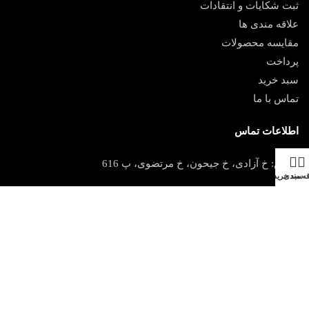
ثبت شکایات و انتقادات
علاقه مندی ها
مقایسه محصولات
پرداخت
سبد خرید
تماس با ما
اطلاعات تماس
آدرس: خ آزادی، خ جیحون، خ مرتضوی، پ 616
قه مندی
سبد خرید
تلفن : ۶۶۸۷۹۳۹۸ – ۶۶۳۷۶۹۴۳
فکس: ۶۶۳۹۸۵۹۲
ایمیل :
info[@]imengaran.com
© تمامی حقوق مادی و معنوی این وب سایت به ایمن گران حریق تعلق