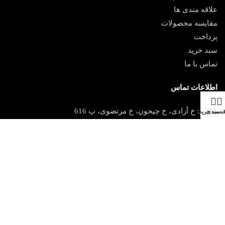
علاقه مندی ها
مقایسه محصولات
پرداخت
سبد خرید
تماس با ما
اطلاعات تماس
آدرس: خ آزادی، خ جیحون، خ مرتضوی، پ 616
قه مندی
سبد خرید
تلفن : ۶۶۸۷۹۳۹۸ – ۶۶۳۷۶۹۴۳
فکس: ۶۶۳۹۸۵۹۲
ایمیل :
info[@]imengaran.com
© تمامی حقوق مادی و معنوی این وب سایت به ایمن گران حریق تعلق
دارد.