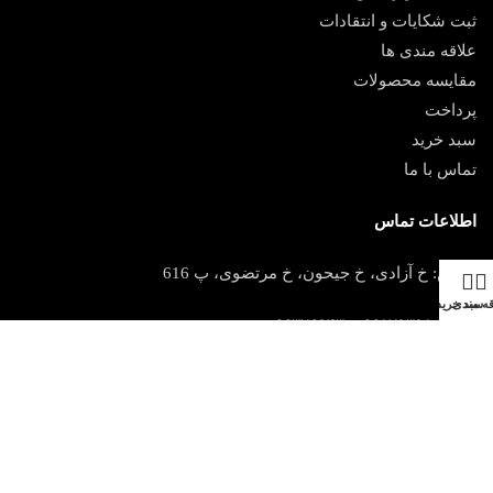
ثبت شکایات و انتقادات
علاقه مندی ها
مقایسه محصولات
پرداخت
سبد خرید
تماس با ما
اطلاعات تماس
آدرس: خ آزادی، خ جیحون، خ مرتضوی، پ 616
قه مندی
سبد خرید
تلفن : ۶۶۸۷۹۳۹۸ – ۶۶۳۷۶۹۴۳
فکس: ۶۶۳۹۸۵۹۲
ایمیل :
info[@]imengaran.com
© تمامی حقوق مادی و معنوی این وب سایت به ایمن گران حریق تعلق