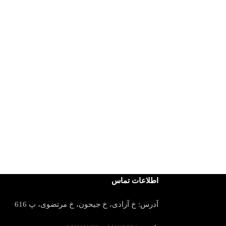
اطلاعات تماس
آدرس: خ آزادی، خ جیحون، خ مرتضوی، پ 616